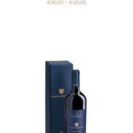
€
20,00
–
€
45,00