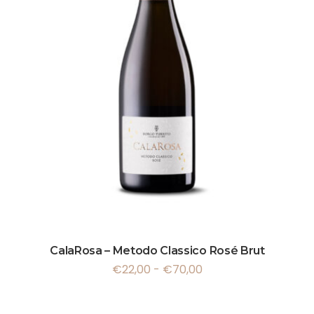
CalaRosa – Metodo Classico Rosé Brut
€
22,00
-
€
70,00