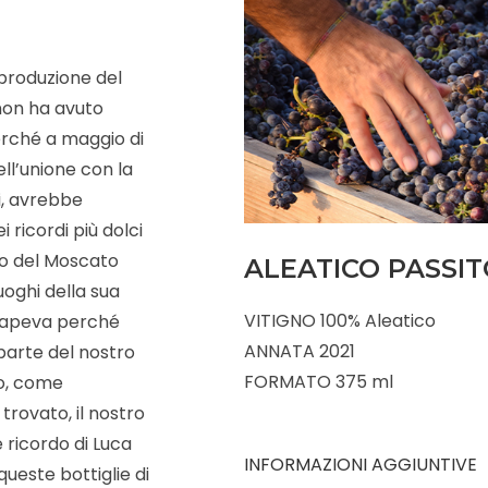
 produzione del
non ha avuto
erché a maggio di
ll’unione con la
i, avrebbe
i ricordi più dolci
co del Moscato
ALEATICO PASSIT
uoghi della sua
VITIGNO 100% Aleatico
 sapeva perché
ANNATA 2021
parte del nostro
FORMATO 375 ml
mo, come
trovato, il nostro
 ricordo di Luca
INFORMAZIONI AGGIUNTIVE
ueste bottiglie di