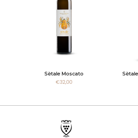
Sètale Moscato
Sètale
€
32,00