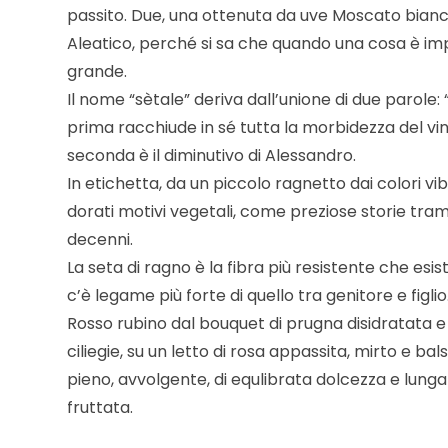
passito. Due, una ottenuta da uve Moscato bianco
Aleatico, perché si sa che quando una cosa è impo
grande.
Il nome “sètale” deriva dall’unione di due parole: “
prima racchiude in sé tutta la morbidezza del vin
seconda è il diminutivo di Alessandro.
In etichetta, da un piccolo ragnetto dai colori vi
dorati motivi vegetali, come preziose storie tra
decenni.
La seta di ragno è la fibra più resistente che esis
c’è legame più forte di quello tra genitore e figlio
Rosso rubino dal bouquet di prugna disidratata e
ciliegie, su un letto di rosa appassita, mirto e ba
pieno, avvolgente, di equlibrata dolcezza e lung
fruttata.