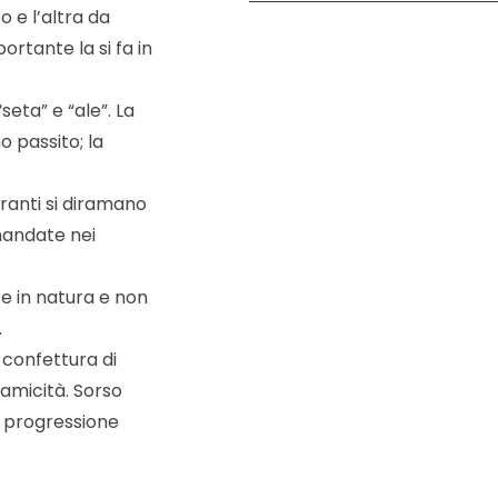
 e l’altra da
rtante la si fa in
seta” e “ale”. La
o passito; la
branti si diramano
mandate nei
te in natura e non
.
 confettura di
lsamicità. Sorso
a progressione