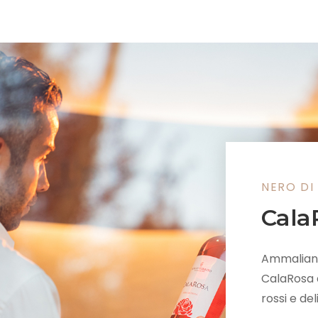
NERO DI
Cala
Ammaliante
CalaRosa a
rossi e del