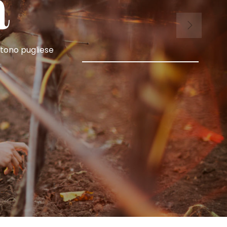
a
ctono pugliese