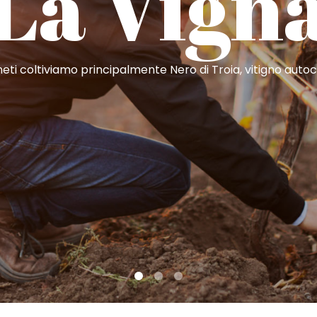
La Vign
gneti coltiviamo principalmente Nero di Troia, vitigno auto
1
2
3