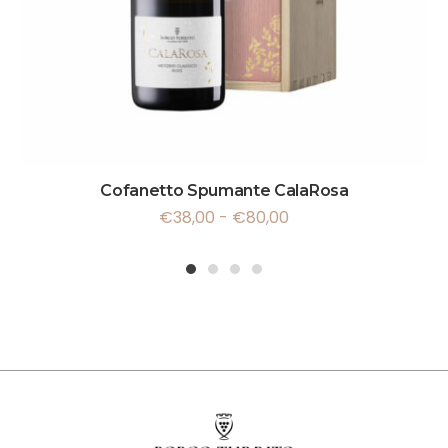
Cofanetto Spumante CalaRosa
€
38,00
-
€
80,00
1
2
3
4